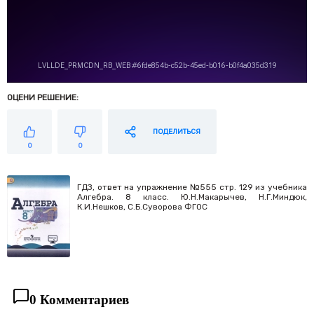
ОЦЕНИ РЕШЕНИЕ:
ПОДЕЛИТЬСЯ
0
0
ГДЗ, ответ на упражнение №555 стр. 129 из учебника
Алгебра. 8 класс. Ю.Н.Макарычев, Н.Г.Миндюк,
К.И.Нешков, С.Б.Суворова ФГОС