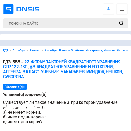
ГДЗ
Алгебра
8 класс
Алгебра. 8 класс. Учебник. Макарычев, Миндюк, Нешков, 
ГДЗ: 555 -
22. ФОРМУЛА КОРНЕЙ КВАДРАТНОГО УРАВНЕНИЯ.
СТР 122-130
,
§8. КВАДРАТНОЕ УРАВНЕНИЕ И ЕГО КОРНИ
,
АЛГЕБРА. 8 КЛАСС. УЧЕБНИК. МАКАРЫЧЕВ, МИНДЮК, НЕШКОВ,
СУВОРОВА
Условие(я):
Условие(я) задания(й):
Существует ли такое значение
a,
при котором уравнение
x
2
−
a
x
+
a
−
4
=
0
2
−
+
−
4
=
0
:
x
a
x
a
а) не имеет корней;
б) имеет один корень;
в) имеет два корня?