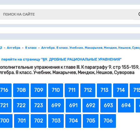
ДЗ
Алгебра
8 класс
Алгебра. 8 класс. Учебник. Макарычев, Миндюк, Нешков, Сув
 перейти на страницу "§9. ДРОБНЫЕ РАЦИОНАЛЬНЫЕ УРАВНЕНИЯ"
ополнительные упражнения к главе III. К параграфу 9. стр 155-
лгебра. 8 класс. Учебник. Макарычев, Миндюк, Нешков, Суворова
716
708
709
710
711
712
713
714
71
721
722
723
699
691
692
693
694
700
701
702
703
704
705
706