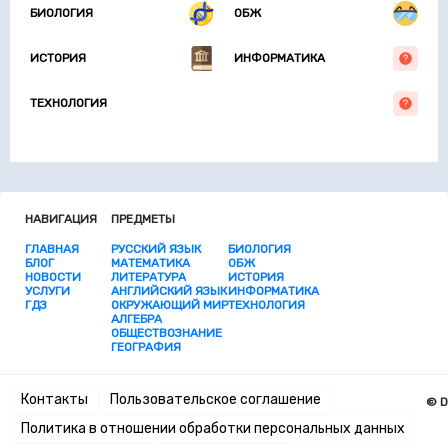
БИОЛОГИЯ
ОБЖ
ИСТОРИЯ
ИНФОРМАТИКА
ТЕХНОЛОГИЯ
НАВИГАЦИЯ
ПРЕДМЕТЫ
ГЛАВНАЯ
РУССКИЙ ЯЗЫК
БИОЛОГИЯ
БЛОГ
МАТЕМАТИКА
ОБЖ
НОВОСТИ
ЛИТЕРАТУРА
ИСТОРИЯ
УСЛУГИ
АНГЛИЙСКИЙ ЯЗЫК
ИНФОРМАТИКА
ГДЗ
ОКРУЖАЮЩИЙ МИР
ТЕХНОЛОГИЯ
АЛГЕБРА
ОБЩЕСТВОЗНАНИЕ
ГЕОГРАФИЯ
Контакты
Пользовательское соглашение
© D
Политика в отношении обработки персональных данных