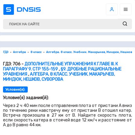
ГДЗ
Алгебра
8 класс
Алгебра. 8 класс. Учебник. Макарычев, Миндюк, Нешков, 
ГДЗ: 706 -
ДОПОЛНИТЕЛЬНЫЕ УПРАЖНЕНИЯ К ГЛАВЕ III. К
ПАРАГРАФУ 9. СТР 155-159
,
§9. ДРОБНЫЕ РАЦИОНАЛЬНЫЕ
УРАВНЕНИЯ
,
АЛГЕБРА. 8 КЛАСС. УЧЕБНИК. МАКАРЫЧЕВ,
МИНДЮК, НЕШКОВ, СУВОРОВА
Условие(я):
Условие(я) задания(й):
Через
2
ч
40
мин после отправления плота от пристани
A
вниз
по течению реки навстречу ему от пристани
B
отошел катер.
Встреча произошла в
27
км от
B.
Найдите скорость плота,
если скорость катера в стоячей воде
12
км/ч и расстояние от
A
до
B
равно
44
км.