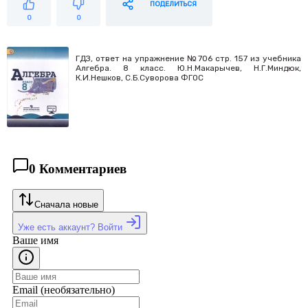
ПОДЕЛИТЬСЯ
0
0
ГДЗ, ответ на упражнение №706 стр. 157 из учебника
Алгебра. 8 класс. Ю.Н.Макарычев, Н.Г.Миндюк,
К.И.Нешков, С.Б.Суворова ФГОС