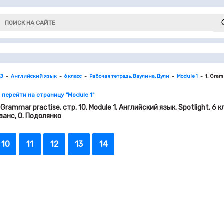
ДЗ
Английский язык
6 класс
Рабочая тетрадь, Ваулина, Дули
Module 1
1. Gram
 перейти на страницу "Module 1"
. Grammar practise. стр. 10, Module 1, Английский язык. Spotlight. 6 
ванс, О. Подолянко
10
11
12
13
14