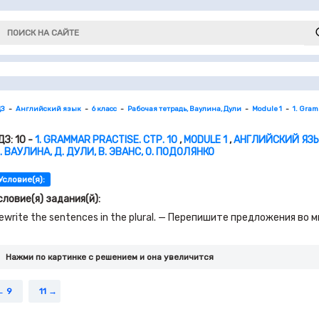
ДЗ
Английский язык
6 класс
Рабочая тетрадь, Ваулина, Дули
Module 1
1. Gram
ДЗ: 10 -
1. GRAMMAR PRACTISE. СТР. 10
,
MODULE 1
,
АНГЛИЙСКИЙ ЯЗЫК
. ВАУЛИНА, Д. ДУЛИ, В. ЭВАНС, О. ПОДОЛЯНКО
Условие(я):
словие(я) задания(й):
ewrite the sentences in the plural. — Перепишите предложения во
Нажми по картинке c решением и она увеличится
9
11