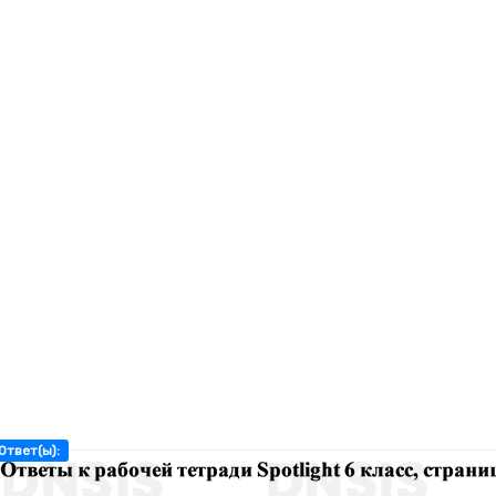
Ответ(ы):