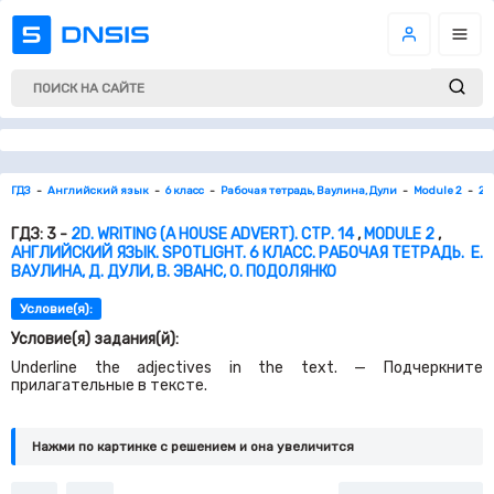
ГДЗ
Английский язык
6 класс
Рабочая тетрадь, Ваулина, Дули
Module 2
2d.
ГДЗ: 3 -
2D. WRITING (A HOUSE ADVERT). СТР. 14
,
MODULE 2
,
АНГЛИЙСКИЙ ЯЗЫК. SPOTLIGHT. 6 КЛАСС. РАБОЧАЯ ТЕТРАДЬ. Е.
ВАУЛИНА, Д. ДУЛИ, В. ЭВАНС, О. ПОДОЛЯНКО
Условие(я):
Условие(я) задания(й):
Underline the adjectives in the text. — Подчеркните
прилагательные в тексте.
Нажми по картинке c решением и она увеличится