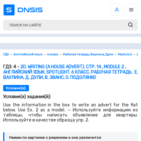
ГДЗ
Английский язык
6 класс
Рабочая тетрадь, Ваулина, Дули
Module 2
2d.
ГДЗ: 4 -
2D. WRITING (A HOUSE ADVERT). СТР. 14
,
MODULE 2
,
АНГЛИЙСКИЙ ЯЗЫК. SPOTLIGHT. 6 КЛАСС. РАБОЧАЯ ТЕТРАДЬ. Е.
ВАУЛИНА, Д. ДУЛИ, В. ЭВАНС, О. ПОДОЛЯНКО
Условие(я):
Условие(я) задания(й):
Use the information in the box to write an advert for the flat
below. Use Ex. 2 as a model. — Используйте информацию из
таблицы, чтобы написать объявление для квартиры.
Используйте в качестве образца упр. 2.
Нажми по картинке c решением и она увеличится