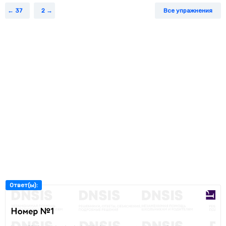
37
2
Все упражнения
Ответ(ы):