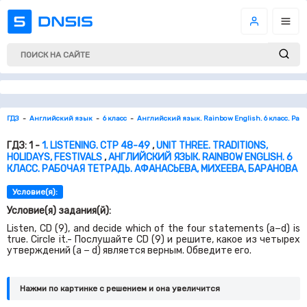
ГДЗ
Английский язык
6 класс
Английский язык. Rainbow English. 6 класс. Раб
ГДЗ: 1 -
1. LISTENING. СТР 48-49
,
UNIT THREE. TRADITIONS,
HOLIDAYS, FESTIVALS
,
АНГЛИЙСКИЙ ЯЗЫК. RAINBOW ENGLISH. 6
КЛАСС. РАБОЧАЯ ТЕТРАДЬ. АФАНАСЬЕВА, МИХЕЕВА, БАРАНОВА
Условие(я):
Условие(я) задания(й):
Listen, CD (9), and decide which of the four statements (a−d) is
true. Circle it.- Послушайте CD (9) и решите, какое из четырех
утверждений (a − d) является верным. Обведите его.
Нажми по картинке c решением и она увеличится