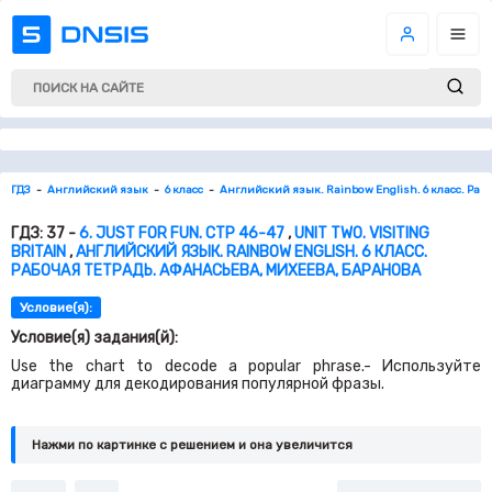
ГДЗ
Английский язык
6 класс
Английский язык. Rainbow English. 6 класс. Раб
ГДЗ: 37 -
6. JUST FOR FUN. СТР 46-47
,
UNIT TWO. VISITING
BRITAIN
,
АНГЛИЙСКИЙ ЯЗЫК. RAINBOW ENGLISH. 6 КЛАСС.
РАБОЧАЯ ТЕТРАДЬ. АФАНАСЬЕВА, МИХЕЕВА, БАРАНОВА
Условие(я):
Условие(я) задания(й):
Use the chart to decode a popular phrase.- Используйте
диаграмму для декодирования популярной фразы.
Нажми по картинке c решением и она увеличится