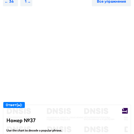
36
1
Все упражнения
Ответ(ы):