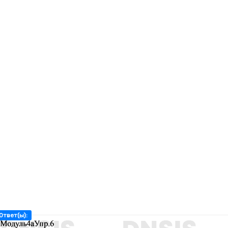
Ответ(ы):