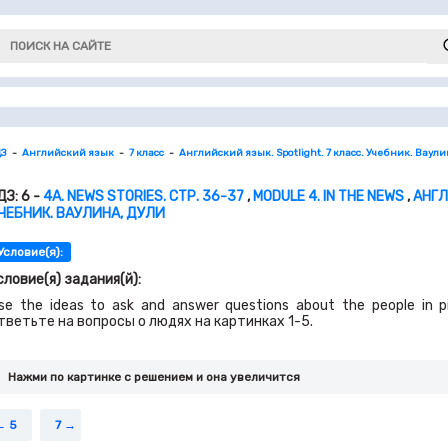
ДЗ
Английский язык
7 класс
Английский язык. Spotlight. 7 класс. Учебник. Ваули
ДЗ: 6 -
4A. NEWS STORIES. СТР. 36-37
,
MODULE 4. IN THE NEWS
,
АНГЛ
ЧЕБНИК. ВАУЛИНА, ДУЛИ
Условие(я):
словие(я) задания(й):
se the ideas to ask and answer questions about the people in 
тветьте на вопросы о людях на картинках 1-5.
Нажми по картинке c решением и она увеличится
5
7