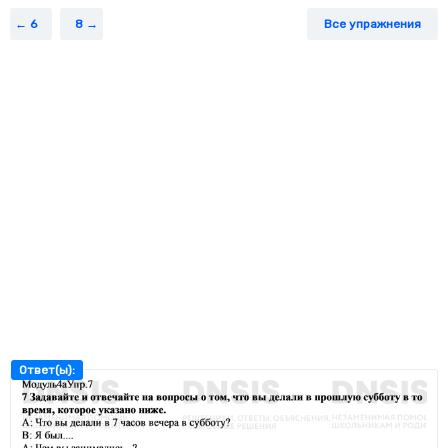
6
8
Все упражнения
Ответ(ы):