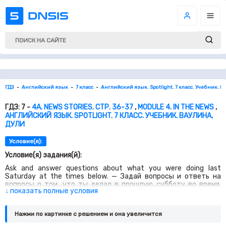
ГДЗ
Английский язык
7 класс
Английский язык. Spotlight. 7 класс. Учебник. В
ГДЗ: 7 -
4A. NEWS STORIES. СТР. 36-37
,
MODULE 4. IN THE NEWS
,
АНГЛИЙСКИЙ ЯЗЫК. SPOTLIGHT. 7 КЛАСС. УЧЕБНИК. ВАУЛИНА,
ДУЛИ
Условие(я):
Условие(я) задания(й):
Ask and answer questions about what you were doing last
Saturday at the times below. — Задай вопросы и ответь на
вопросы о том, что ты делал в прошлую субботу во время,
↓ показать полные условия
указанное ниже. Choose a leader. The leader says where he/she
was last Sunday. In teams, the class try to guess what he/she
was doing there. — Выберите лидера. Лидер говорит, где он/
Нажми по картинке c решением и она увеличится
она был в прошлую субботу. Разбившись на команды класс
пытается угадать что он/она делал там.