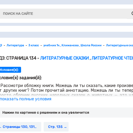
ДЗ
Литература
3 класс
учебник 1ч., Климанова , Школа России
Литературные ск
ДЗ: СТРАНИЦА 134 -
ЛИТЕРАТУРНЫЕ СКАЗКИ
,
ЛИТЕРАТУРНОЕ ЧТЕНИ
Условие(я):
словие(я) задания(й):
. Рассмотри обложку книги. Можешь ли ты сказать, какие произ
т других книг? Потом прочитай аннотацию. Можешь ли ты тепер
росто сборник русских народных сказок о животных — это у
 показать полные условия
верей. В эту книгу включены такие известные сказки, как «Тер
Петух и собака». Книга предназначена для детей младшего школьн
ы аннотацию?
Нажми по картинке c решением и она увеличится
Страницы 130, 131, 132
Стр. 135