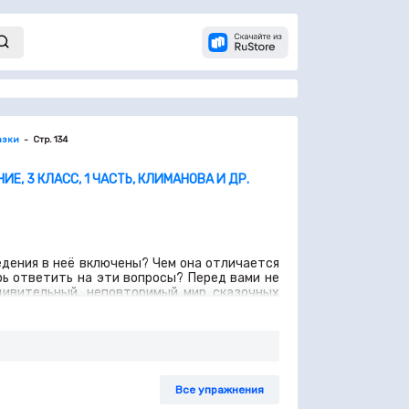
азки
Стр. 134
Е, 3 КЛАСС, 1 ЧАСТЬ, КЛИМАНОВА И ДР.
ведения в неё включены? Чем она отличается
ь ответить на эти вопросы? Перед вами не
дивительный, неповторимый мир сказочных
емок», «Лиса и журавль», «Лиса и тетерев»,
ого возраста. 2. Выбирая книгу, читаешь ли
Все упражнения