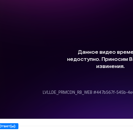
Ответ(ы):