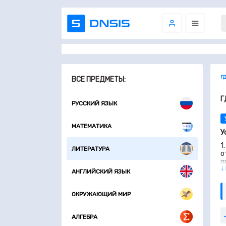
Г
ВСЕ ПРЕДМЕТЫ:
Г
РУССКИЙ ЯЗЫК
МАТЕМАТИКА
У
1
ЛИТЕРАТУРА
о
п
↓
з
АНГЛИЙСКИЙ ЯЗЫК
«
т
ОКРУЖАЮЩИЙ МИР
АЛГЕБРА