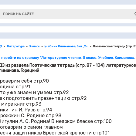
ДЗ
Литература
3 класс
учебник Климанова, 3кл., 2ч.
Поэтическая тетрадь (стр. 87
 перейти на страницу "Литературное чтение. 3 класс. Учебник. Климанова, 
ДЗ из раздела Поэтическая тетрадь (стр. 87 - 104), литературное 
лиманова, Горецкий
роверим себя стр.90
одина стр.91
то уже знаем и умеем стр.92
ак подготовить презентацию стр.92
 мире книг стр.93
икитин И. Русь стр.94
рожжин С. Родине стр.98
игулин А. О, Родина! В неярком блеске стр.100
оговорим о самом главном
есня защитников Брестской крепости стр.101