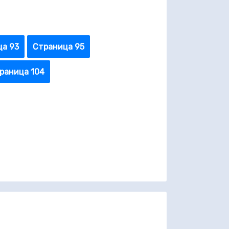
ца 93
Страница 95
раница 104