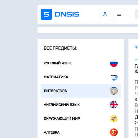
Г
ВСЕ ПРЕДМЕТЫ:
←
РУССКИЙ ЯЗЫК
Г
К
МАТЕМАТИКА
П
Р
ЛИТЕРАТУРА
Ч
К
АНГЛИЙСКИЙ ЯЗЫК
В
Н
Д
ОКРУЖАЮЩИЙ МИР
Ж
П
АЛГЕБРА
П