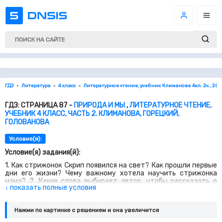
ГДЗ
Литература
4 класс
Литературное чтение, учебник Климанова 4кл. 2ч., 202
ГДЗ: СТРАНИЦА 87 -
ПРИРОДА И МЫ
,
ЛИТЕРАТУРНОЕ ЧТЕНИЕ,
УЧЕБНИК 4 КЛАСС, ЧАСТЬ 2. КЛИМАНОВА, ГОРЕЦКИЙ,
ГОЛОВАНОВА
Условие(я):
Условие(я) задания(й):
1. Как стрижонок Скрип появился на свет? Как про­шли первые
дни его жизни? Чему важному хотела научить стрижонка
мама? 2. Какие слова выбирает автор, чтобы рассказать о
↓ показать полные условия
стрижихе? Согласен ли ты с тем, что она была хо­рошей
матерью? Объясни. 3. Почему стрижата остались одни? Как
писателю уда­ётся показать, что стрижи очень дружные? 4.
Нажми по картинке c решением и она увеличится
Как стрижонок Скрип научился летать? Какие слова помогают
понять его состояние? 5. Почему Скрип оказался в руках