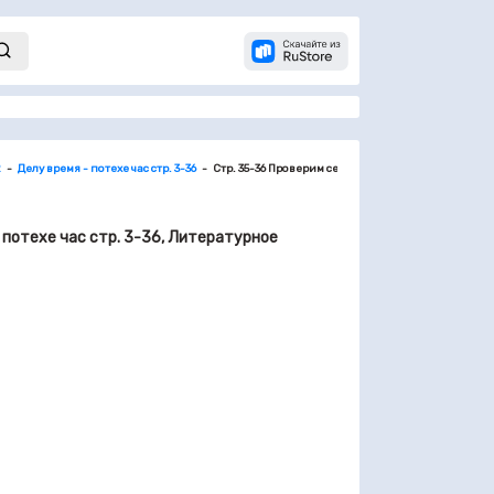
2
Делу время - потехе час стр. 3-36
Стр. 35-36 Проверим себя и оценим свои достиже
 потехе час стр. 3-36, Литературное