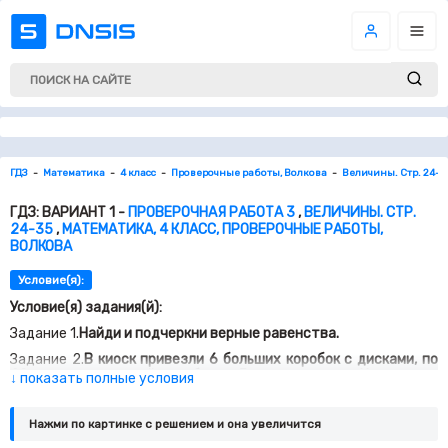
ГДЗ
Математика
4 класс
Проверочные работы, Волкова
Величины. Стр. 24-3
ГДЗ: ВАРИАНТ 1 -
ПРОВЕРОЧНАЯ РАБОТА 3
,
ВЕЛИЧИНЫ. СТР.
24-35
,
МАТЕМАТИКА, 4 КЛАСС, ПРОВЕРОЧНЫЕ РАБОТЫ,
ВОЛКОВА
Условие(я):
Условие(я) задания(й):
Задание 1.
Найди и подчеркни верные равенства.
Задание 2.
В киоск привезли 6 больших коробок с дисками, по
20 дисков в каждой коробке, и 7 маленьких, по 11 дисков в
↓ показать полные условия
каждой. Сколько всего дисков привезли в киоск?
Задание 3.
Площадь участка земли прямоугольной формы 1 800
Нажми по картинке c решением и она увеличится
2
м
. Длина этого участка 100 м. Найди его ширину.