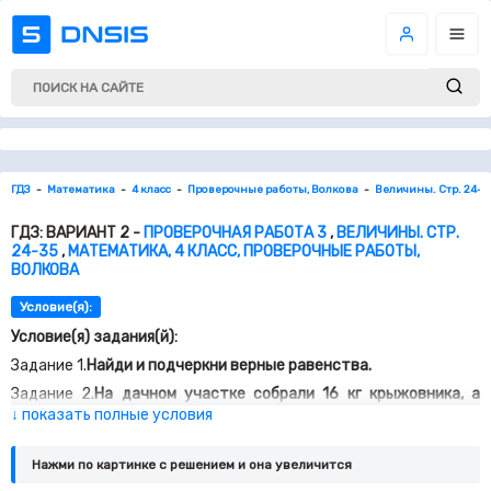
ГДЗ
Математика
4 класс
Проверочные работы, Волкова
Величины. Стр. 24-3
ГДЗ: ВАРИАНТ 2 -
ПРОВЕРОЧНАЯ РАБОТА 3
,
ВЕЛИЧИНЫ. СТР.
24-35
,
МАТЕМАТИКА, 4 КЛАСС, ПРОВЕРОЧНЫЕ РАБОТЫ,
ВОЛКОВА
Условие(я):
Условие(я) задания(й):
Задание 1.
Найди и подчеркни верные равенства.
Задание 2.
На дачном участке собрали 16 кг крыжовника, а
сливы в 4 раза больше. На сколько больше килограммов сливы,
↓ показать полные условия
чем крыжовника, собрали на участке?
2
Задание 3.
Площадь зеркала прямоугольной формы 6 000 см
.
Нажми по картинке c решением и она увеличится
Длины зеркала 1 м. Найди ширину зеркала в сантиметрах.