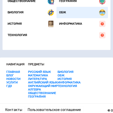
ОБЩЕСТВОЗНАНИЕ
ГЕОГРАФИЯ
БИОЛОГИЯ
ОБЖ
ИСТОРИЯ
ИНФОРМАТИКА
ТЕХНОЛОГИЯ
НАВИГАЦИЯ
ПРЕДМЕТЫ
ГЛАВНАЯ
РУССКИЙ ЯЗЫК
БИОЛОГИЯ
БЛОГ
МАТЕМАТИКА
ОБЖ
НОВОСТИ
ЛИТЕРАТУРА
ИСТОРИЯ
УСЛУГИ
АНГЛИЙСКИЙ ЯЗЫК
ИНФОРМАТИКА
ГДЗ
ОКРУЖАЮЩИЙ МИР
ТЕХНОЛОГИЯ
АЛГЕБРА
ОБЩЕСТВОЗНАНИЕ
ГЕОГРАФИЯ
Контакты
Пользовательское соглашение
© D