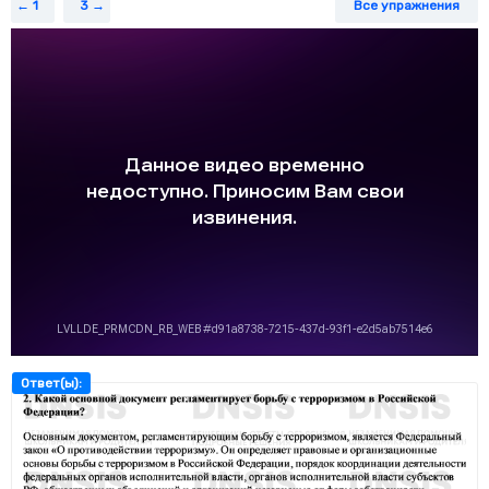
1
3
Все упражнения
Ответ(ы):