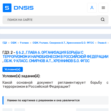
ГДЗ
ОБЖ
9 класс
ОБЖ. 9 класс. Смирнов А.Т., Хренников Б.О. ФГОС
Глава 6
ГДЗ: 2 -
§ 6.2
,
ГЛАВА 6. ОРГАНИЗАЦИЯ БОРЬБЫ С
ТЕРРОРИЗМОМ И НАРКОБИЗНЕСОМ В РОССИЙСКОЙ ФЕДЕРАЦИИ
,
ОБЖ. 9 КЛАСС. СМИРНОВ А.Т., ХРЕННИКОВ Б.О. ФГОС
Условие(я):
Условие(я) задания(й):
Какой основной документ регламентирует борьбу с
терроризмом в Российской Федерации?
Нажми по картинке c решением и она увеличится