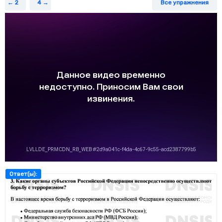
2
4
Все упражнения
Ответ(ы):