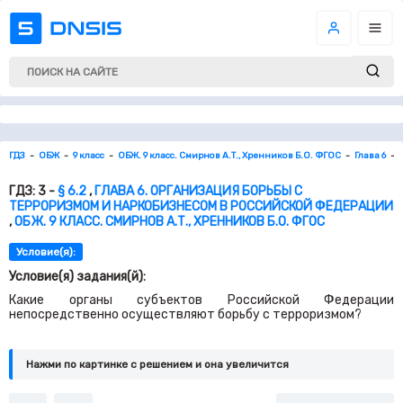
ГДЗ
ОБЖ
9 класс
ОБЖ. 9 класс. Смирнов А.Т., Хренников Б.О. ФГОС
Глава 6
ГДЗ: 3 -
§ 6.2
,
ГЛАВА 6. ОРГАНИЗАЦИЯ БОРЬБЫ С
ТЕРРОРИЗМОМ И НАРКОБИЗНЕСОМ В РОССИЙСКОЙ ФЕДЕРАЦИИ
,
ОБЖ. 9 КЛАСС. СМИРНОВ А.Т., ХРЕННИКОВ Б.О. ФГОС
Условие(я):
Условие(я) задания(й):
Какие органы субъектов Российской Федерации
непосредственно осуществляют борьбу с терроризмом?
Нажми по картинке c решением и она увеличится