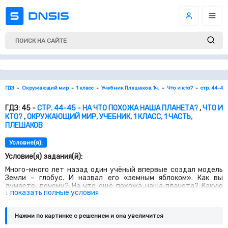
ГДЗ
Окружающий мир
1 класс
Учебник Плешаков, 1ч.
Что и кто?
стр. 44-45
ГДЗ: 45 -
СТР. 44-45 - НА ЧТО ПОХОЖА НАША ПЛАНЕТА?
,
ЧТО И
КТО?
,
ОКРУЖАЮЩИЙ МИР, УЧЕБНИК, 1 КЛАСС, 1 ЧАСТЬ,
ПЛЕШАКОВ
Условие(я):
Условие(я) задания(й):
Много-много лет назад один учёный впервые создал модель
Земли – глобус. И назвал его «земным яблоком». Как вы
думаете, почему? На что ещё похожа наша планета? Какую
↓ показать полные условия
форму имеет Земля? Как доказать, что Земля имеет
шарообразную форму? Что такое глобус? Как движется
Земля?
Нажми по картинке c решением и она увеличится