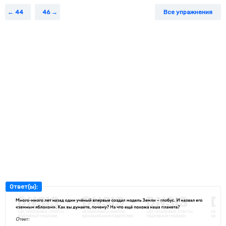
44
46
Все упражнения
Ответ(ы):