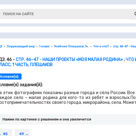
ДЗ
Окружающий мир
1 класс
Учебник Плешаков, 1ч.
Что и кто?
стр. 46-47 - 
ДЗ: 46 -
СТР. 46-47 - НАШИ ПРОЕКТЫ «МОЯ МАЛАЯ РОДИНА»
,
ЧТО 
ЛАСС, 1 ЧАСТЬ, ПЛЕШАКОВ
Условие(я):
словие(я) задания(й):
а этих фотографиях показаны разные города и сёла России. Все 
аждое село – малая родина для кого-то из ребят и взрослых.По
остопримечательностях своего города, микрорайона, села. Може
Нажми по картинке c решением и она увеличится
45
49