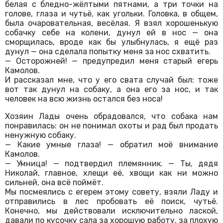
белая с бледно-жёлтыми пятнами, а три точки на
голове, глаза и чутьё, как угольки. Головка, в общем,
была очаровательная, весёлая. Я взял хорошенькую
собачку себе на колени, дунул ей в нос — она
сморщилась, вроде как бы улыбнулась, я ещё раз
дунул — она сделала попытку меня за нос схватить.
— Осторожней! — предупредил меня старый егерь
Камолов.
И рассказал мне, что у его свата случай был: тоже
вот так дунул на собаку, а она его за нос, и так
человек на всю жизнь остался без носа!
Хозяин Лады очень обрадовался, что собака нам
понравилась: он не понимал охоты и рад был продать
ненужную собаку.
— Какие умные глаза! — обратил моё внимание
Камолов.
— Умница! — подтвердил племянник. — Ты, дядя
Николай, главное, хлещи её, хвощи как ни можно
сильней, она всё поймёт.
Мы посмеялись с егерем этому совету, взяли Ладу и
отправились в лес пробовать её поиск, чутьё.
Конечно, мы действовали исключительно лаской,
давали по кусочку сала за хорошую работу, за плохую