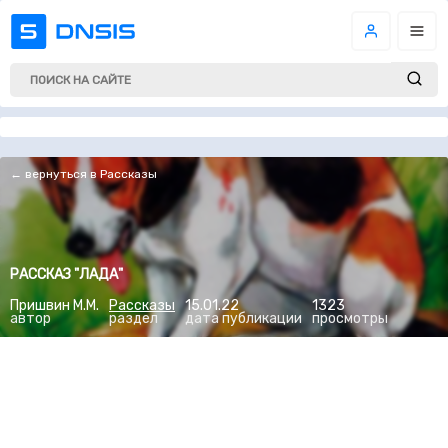
← вернуться в Рассказы
РАССКАЗ "ЛАДА"
Пришвин М.М.
Рассказы
15.01.22
1323
автор
раздел
дата публикации
просмотры