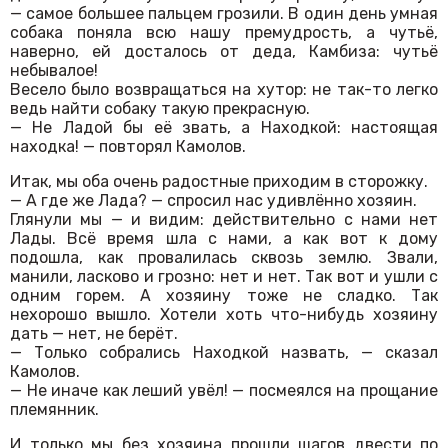
— самое большее пальцем грозили. В один день умная
собака поняла всю нашу премудрость, а чутьё,
наверно, ей досталось от деда, Камбиза: чутьё
небывалое!
Весело было возвращаться на хутор: не так-то легко
ведь найти собаку такую прекрасную.
— Не Ладой бы её звать, а Находкой: настоящая
находка! — повторял Камолов.
Итак, мы оба очень радостные приходим в сторожку.
— А где же Лада? — спросил нас удивлённо хозяин.
Глянули мы — и видим: действительно с нами нет
Лады. Всё время шла с нами, а как вот к дому
подошла, как провалилась сквозь землю. Звали,
манили, ласково и грозно: нет и нет. Так вот и ушли с
одним горем. А хозяину тоже не сладко. Так
нехорошо вышло. Хотели хоть что-нибудь хозяину
дать — нет, не берёт.
— Только собрались Находкой назвать, — сказал
Камолов.
— Не иначе как леший увёл! — посмеялся на прощание
племянник.
И только мы без хозяина прошли шагов двести по