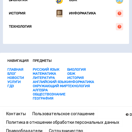
БИОЛОГИЯ
ОБЖ
ИСТОРИЯ
ИНФОРМАТИКА
ТЕХНОЛОГИЯ
НАВИГАЦИЯ
ПРЕДМЕТЫ
ГЛАВНАЯ
РУССКИЙ ЯЗЫК
БИОЛОГИЯ
БЛОГ
МАТЕМАТИКА
ОБЖ
НОВОСТИ
ЛИТЕРАТУРА
ИСТОРИЯ
УСЛУГИ
АНГЛИЙСКИЙ ЯЗЫК
ИНФОРМАТИКА
ГДЗ
ОКРУЖАЮЩИЙ МИР
ТЕХНОЛОГИЯ
АЛГЕБРА
ОБЩЕСТВОЗНАНИЕ
ГЕОГРАФИЯ
Контакты
Пользовательское соглашение
© D
Политика в отношении обработки персональных данных
Правообладатели
Сотрудничество