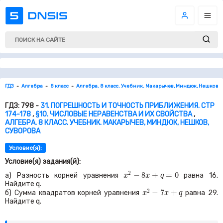
ГДЗ
Алгебра
8 класс
Алгебра. 8 класс. Учебник. Макарычев, Миндюк, Нешков, 
ГДЗ: 798 -
31. ПОГРЕШНОСТЬ И ТОЧНОСТЬ ПРИБЛИЖЕНИЯ. СТР
174-178
,
§10. ЧИСЛОВЫЕ НЕРАВЕНСТВА И ИХ СВОЙСТВА
,
АЛГЕБРА. 8 КЛАСС. УЧЕБНИК. МАКАРЫЧЕВ, МИНДЮК, НЕШКОВ,
СУВОРОВА
Условие(я):
Условие(я) задания(й):
x
2
−
8
x
+
q
=
0
2
−
8
+
=
0
а) Разность корней уравнения
равна
16
.
x
x
q
Найдите
q.
x
2
−
7
x
+
q
2
−
7
+
б) Сумма квадратов корней уравнения
равна
29
.
x
x
q
Найдите
q.