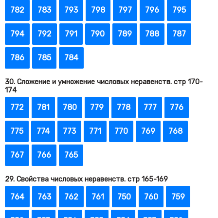
782
783
793
798
797
796
795
794
792
791
790
789
788
787
786
785
784
30. Сложение и умножение числовых неравенств. стр 170-
174
772
781
780
779
778
777
776
775
774
773
771
770
769
768
767
766
765
29. Свойства числовых неравенств. стр 165-169
764
763
762
761
750
760
759