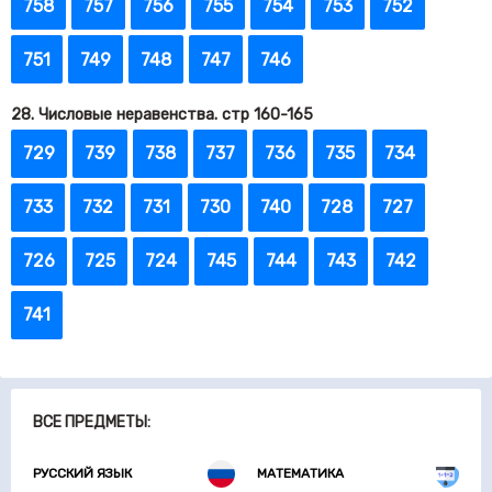
758
757
756
755
754
753
752
751
749
748
747
746
28. Числовые неравенства. стр 160-165
729
739
738
737
736
735
734
733
732
731
730
740
728
727
726
725
724
745
744
743
742
741
ВСЕ ПРЕДМЕТЫ:
РУССКИЙ ЯЗЫК
МАТЕМАТИКА