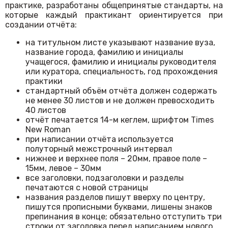
практике, разработаны общепринятые стандарты, на
которые каждый практикант ориентируется при
создании отчёта:
на титульном листе указывают название вуза,
название города, фамилию и инициалы
учащегося, фамилию и инициалы руководителя
или куратора, специальность, год прохождения
практики
стандартный объём отчёта должен содержать
не менее 30 листов и не должен превосходить
40 листов
отчёт печатается 14-м кеглем, шрифтом Times
New Roman
при написании отчёта используется
полуторный межстрочный интервал
нижнее и верхнее поля – 20мм, правое поле –
15мм, левое – 30мм
все заголовки, подзаголовки и разделы
печатаются с новой страницы
названия разделов пишут вверху по центру,
пишутся прописными буквами, лишены знаков
препинания в конце; обязательно отступить три
строки от заголовка перед написанием нового