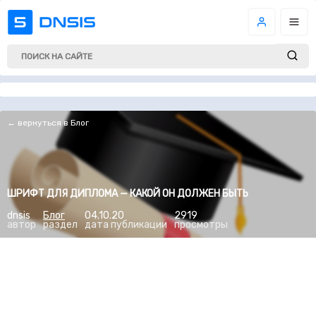
← вернуться в Блог
ШРИФТ ДЛЯ ДИПЛОМА — КАКОЙ ОН ДОЛЖЕН БЫТЬ
dnsis
Блог
04.10.20
2919
автор
раздел
дата публикации
просмотры